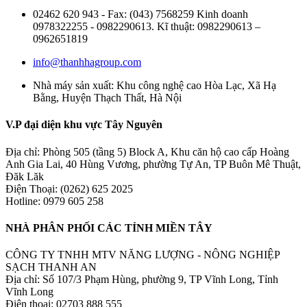
02462 620 943 - Fax: (043) 7568259 Kinh doanh
0978322255 - 0982290613. Kĩ thuật: 0982290613 –
0962651819
info@thanhhagroup.com
Nhà máy sản xuất: Khu công nghệ cao Hòa Lạc, Xã Hạ
Bằng, Huyện Thạch Thất, Hà Nội
V.P đại diện khu vực Tây Nguyên
Địa chỉ: Phòng 505 (tầng 5) Block A, Khu căn hộ cao cấp Hoàng
Anh Gia Lai, 40 Hùng Vương, phường Tự An, TP Buôn Mê Thuật,
Đăk Lăk
Điện Thoại: (0262) 625 2025
Hotline: 0979 605 258
NHÀ PHÂN PHỐI CÁC TỈNH MIỀN TÂY
CÔNG TY TNHH MTV NĂNG LƯỢNG - NÔNG NGHIỆP
SẠCH THANH AN
Địa chỉ: Số 107/3 Phạm Hùng, phường 9, TP Vĩnh Long, Tỉnh
Vĩnh Long
Điện thoại: 02703 888 555