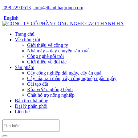
098 229 0613
info@thanhhagroup.com
English
Trang chủ
Về chúng tôi
Giới thiệu về công ty
Nhà máy – dây chuyền sản xuất
Công nghệ nổi trội
Giới thiệu về đối tác
Sản phẩm
Cây công nghiệp dài ngày, cây ăn quả
Cây lúa, rau màu, cây công nghiệp ngắn ngày
Cải tạo đất
Rửa vườn- phòng bệnh
Chất hỗ trợ nông nghiệp
Bản tin nhà nông
Đại lý phân phối
Liên hệ