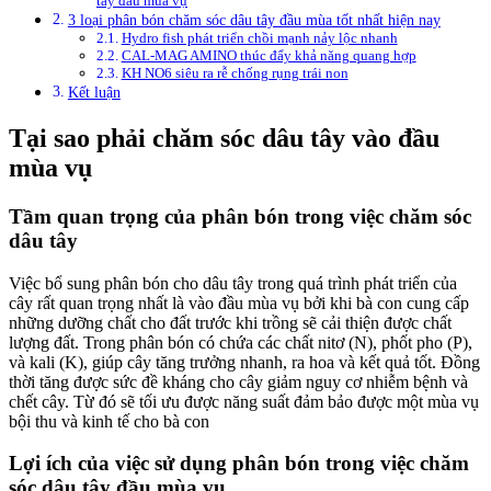
tây đầu mùa vụ
3 loại phân bón chăm sóc dâu tây đầu mùa tốt nhất hiện nay
Hydro fish phát triển chồi mạnh nảy lộc nhanh
CAL-MAG AMINO thúc đẩy khả năng quang hợp
KH NO6 siêu ra rễ chống rụng trái non
Kết luận
Tại sao phải chăm sóc dâu tây vào đầu
mùa vụ
Tầm quan trọng của phân bón trong việc chăm sóc
dâu tây
Việc bổ sung phân bón cho dâu tây trong quá trình phát triển của
cây rất quan trọng nhất là vào đầu mùa vụ bởi khi bà con cung cấp
những dưỡng chất cho đất trước khi trồng sẽ cải thiện được chất
lượng đất. Trong phân bón có chứa các chất nitơ (N), phốt pho (P),
và kali (K), giúp cây tăng trưởng nhanh, ra hoa và kết quả tốt. Đồng
thời tăng được sức đề kháng cho cây giảm nguy cơ nhiễm bệnh và
chết cây. Từ đó sẽ tối ưu được năng suất đảm bảo được một mùa vụ
bội thu và kinh tế cho bà con
Lợi ích của việc sử dụng phân bón trong việc chăm
sóc dâu tây đầu mùa vụ