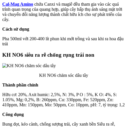
Cal-Mag Amino
chứa Canxi và magiê đều tham gia vào các quá
trình quan trọng của quang hợp, giúp cây hấp thụ ánh sáng mặt trời
và chuyển đổi năng lượng thành chất hữu ích cho sự phát triển của
cây.
Cách sử dụng
Pha 500ml với 200-400 lít phun khi mới trồng và sau khi ra hoa đậu
trái
KH NO6 siêu ra rễ chống rụng trái non
KH NO6 chăm sóc dâu tây
Thành phần chính
Hữu cơ: 20%, Axit humic: 2,5%, N: 3%, P O : 5%, K O: 4%, S:
1.05%, Mg: 0,2%, B: 260ppm, Cu: 330ppm, Fe: 520ppm, Zn:
410ppm, Mn: 150ppm, Mo: 50ppm, Co: 10ppm, pH: 7, tỷ trọng: 1,2
Công dụng
Bung đọt, kéo cành, chống sượng trái, cây xanh bền Siêu ra rễ,