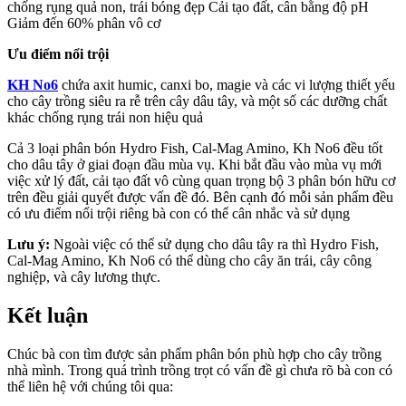
chống rụng quả non, trái bóng đẹp Cải tạo đất, cân bằng độ pH
Giảm đến 60% phân vô cơ
Ưu điểm nổi trội
KH No6
chứa axit humic, canxi bo, magie và các vi lượng thiết yếu
cho cây trồng siêu ra rễ trên cây dâu tây, và một số các dưỡng chất
khác chống rụng trái non hiệu quả
Cả 3 loại phân bón Hydro Fish, Cal-Mag Amino, Kh No6 đều tốt
cho dâu tây ở giai đoạn đầu mùa vụ. Khi bắt đầu vào mùa vụ mới
việc xử lý đất, cải tạo đất vô cùng quan trọng bộ 3 phân bón hữu cơ
trên đều giải quyết được vấn đề đó. Bên cạnh đó mỗi sản phẩm đều
có ưu điểm nổi trội riêng bà con có thể cân nhắc và sử dụng
Lưu ý:
Ngoài việc có thể sử dụng cho dâu tây ra thì Hydro Fish,
Cal-Mag Amino, Kh No6 có thể dùng cho cây ăn trái, cây công
nghiệp, và cây lương thực.
Kết luận
Chúc bà con tìm được sản phẩm phân bón phù hợp cho cây trồng
nhà mình. Trong quá trình trồng trọt có vấn đề gì chưa rõ bà con có
thể liên hệ với chúng tôi qua: