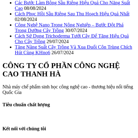
Các Bước Làm Bông Sầu Riêng Hiệu Quả Cho Năng Suất
Cao
08/08/2024
Cách Phục Hồi Sầu Riêng Sau Thu Hoạch Hiệu Quả Nhất
02/08/2024
Công Nghệ Nano Trong Nông Nghiệp – Bước Đột Phá
Trong Dưỡng Cây Trồng
30/07/2024
Cách Sử Dụng Trichoderma Tưới Cây Để Tăng Hiệu Quả
Cho Cây Trồng
29/07/2024
Tăng Năng Suất Cây Trồng Và Xua Đuổi Côn Trùng Chích
Hút Cùng KHno6
26/07/2024
CÔNG TY CỔ PHẦN CÔNG NGHỆ
CAO THANH HÀ
Nhà máy chế phẩm sinh học công nghệ cao - thương hiệu nổi tiếng
Quốc Gia
Tiêu chuẩn chất lượng
Kết nối với chúng tôi